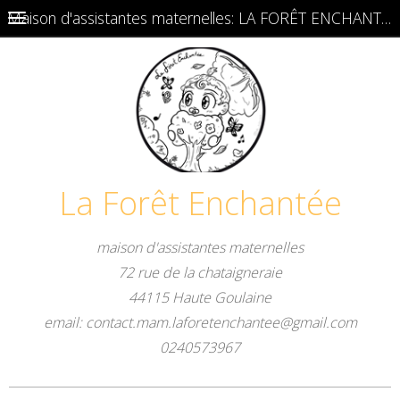
Maison d'assistantes maternelles: LA FORÊT ENCHANTÉE
La Forêt Enchantée
maison d'assistantes maternelles
72 rue de la chataigneraie
44115 Haute Goulaine
email: contact.mam.laforetenchantee@gmail.com
0240573967