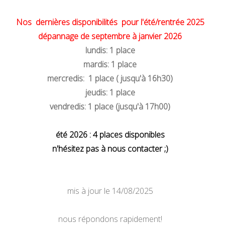
Nos dernières disponibilités pour l'été/rentrée 2025
dépannage de septembre à janvier 2026
lundis: 1 place
mardis: 1 place
mercredis: 1 place ( jusqu'à 16h30)
jeudis: 1 place
vendredis: 1 place (jusqu'à 17h00)
été 2026 : 4 places disponibles
n'hésitez pas à nous contacter ;)
mis à jour le 14/08/2025
nous répondons rapidement!